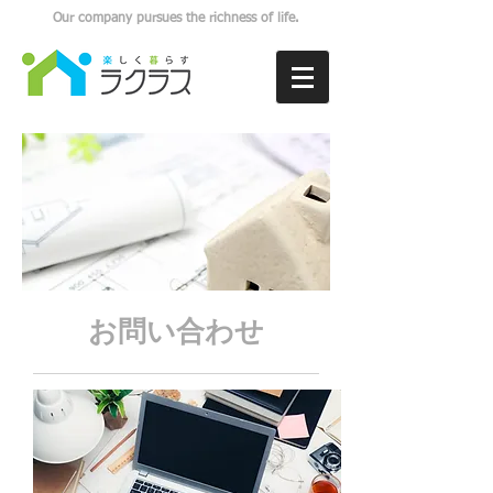
Our company pursues the richness of life.
お問い合わせ